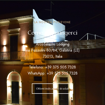
LA NOSTRA POSIZIONE
Come raggiungerci
ArcoSalento Lodging
via Pozzolini 80/84, Galatina (LE)
73013, Italia
Telefono:
+39
375 505 7328
WhatsApp:
+39 375 505 7328
Ottieni indicazioni stradali