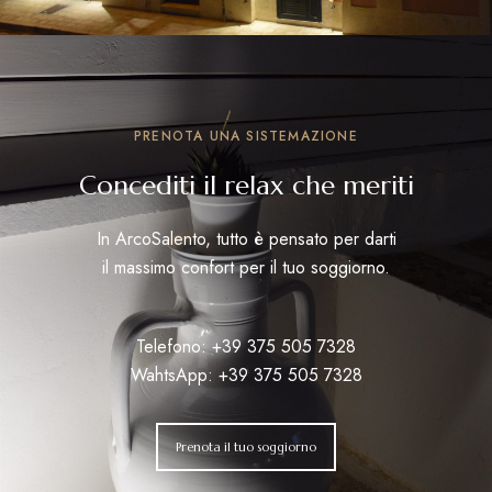
PRENOTA UNA SISTEMAZIONE
Concediti il relax che meriti
In ArcoSalento, tutto è pensato per darti
il massimo confort per il tuo soggiorno.
Telefono:
+39
375 505 7328
WahtsApp:
+39 375 505 7328
Prenota il tuo soggiorno